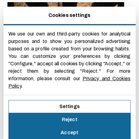
Cookies settings
We use our own and third-party cookies for analytical
purposes and to show you personalized advertising
based on a profile created from your browsing habits.
You can customize your preferences by clicking
"Configure," accept all cookies by clicking "Accept," or
reject them by selecting "Reject." For more
information, please consult our
Privacy and Cookies
Policy
.
DEDICAMOS MÁS TIEMPO A PLANIFICAR
Settings
NUESTRAS VACACIONES QUE A PLA
Reject
14 DE JULY DE 2015
Accept