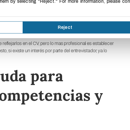
 them by selecting "Reject." For more information, please co
s? Pues mediante la elaboración de un inventario de
las competencias vertidas en el CV tienen relevancia. Esta
información confidencial de la anterior empresa. El objetivo
ermitan demostrar
nuestro valor añadido
. De esta forma,
Reject
ce perder el tiempo.
 reflejarlos en el CV, pero lo mas profesional es establecer
sto, si existe un interés por parte del entrevistador, ya lo
yuda para
competencias y