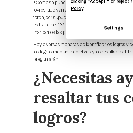
clicking "Accept," or reject
¿Cómo se pueden sacar a relucir las competencia
Policy
.
logros, que van a permitir a un tercero valorar si 
tarea, por supuesto, de debe realizar sin desvelar 
es fijar en el CV los logros más relevantes que p
Settings
marcamos las pautas al entrevistador y no nos ha
Hay diversas maneras de identificar los logros y de
los logros mediante objetivos y los resultados. El re
preguntarán.
¿Necesitas a
resaltar tus 
logros?