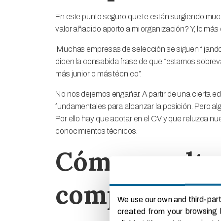
En este punto seguro que te están surgiendo mu
valor añadido aporto a mi organización? Y, lo más 
Muchas empresas de selección se siguen fijando e
dicen la consabida frase de que “estamos sobreval
más junior o más técnico”.
No nos dejemos engañar. A partir de una cierta e
fundamentales para alcanzar la posición. Pero alg
Por ello hay que acotar en el CV y que reluzca nu
conocimientos técnicos.
Cómo resalta
competencias
We use our own and third-part
created from your browsing h