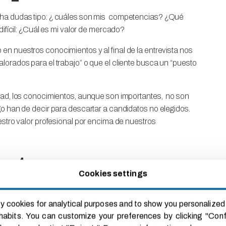
cha dudas tipo: ¿ cuáles son mis competencias? ¿Qué
difícil: ¿Cuál es mi valor de mercado?
n nuestros conocimientos y al final de la entrevista nos
orados para el trabajo” o que el cliente busca un “puesto
dad, los conocimientos, aunque son importantes, no son
o han de decir para descartar a candidatos no elegidos.
estro valor profesional por encima de nuestros
r tus
Cookies settings
 y logros
y cookies for analytical purposes and to show you personalized 
abits. You can customize your preferences by clicking "Conf