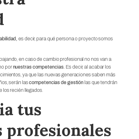
d
abilidad,
es decir, para qué persona o proyecto somos
abajando, en caso de cambio profesional no nos van a
no por
nuestras competencias.
Es decir, al acabar los
onocimientos, ya que las nuevas generaciones saben más
años, serán las
competencias de gestión
las que tendrán
e los recién llegados.
ia tus
 profesionales