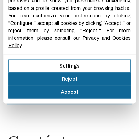
purposes and to show you personalized advertising
Artículo en la revista
based on a profile created from your browsing habits.
de ESADE
You can customize your preferences by clicking
"Configure," accept all cookies by clicking "Accept," or
ENCONTRAR HOY TRABAJO
reject them by selecting "Reject." For more
information, please consult our
Privacy and Cookies
Artículo en la revista de ESADE
Policy
.
GENERACIÓN DE ALTERNATIVAS
PROFESIONALES
Settings
Reject
Artículo sobre el Cambio trabajo y
executive management
Accept
FEM POSSIBLE EL CANVI