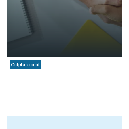
Outplacement
Cómo Tres Carreras Fueron Reinventadas Gracias al
Outplacement