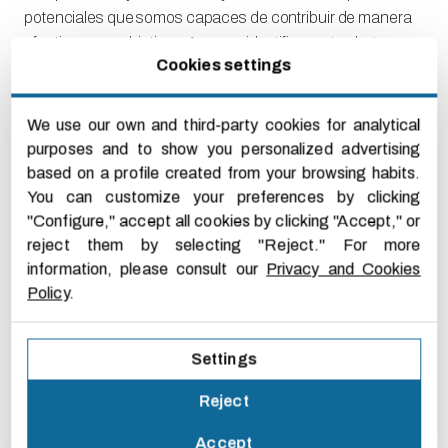
potenciales que somos capaces de contribuir de manera
efectiva a sus objetivos. Aunque identificar estos logros
Cookies settings
requiere tiempo y esfuerzo, el resultado es un
CV mucho
más potente y persuasivo
, capaz de captar la atención y
generar entrevistas. En definitiva, un currículum bien
We use our own and third-party cookies for analytical
elaborado, centrado en logros tangibles, es la mejor carta
purposes and to show you personalized advertising
de presentación para avanzar en nuestra carrera
based on a profile created from your browsing habits.
profesional.
You can customize your preferences by clicking
"Configure," accept all cookies by clicking "Accept," or
En
Recasens&Ros
consideramos que este paso es
reject them by selecting "Reject." For more
fundamental para perfeccionar el currículum e integrarlo
information, please consult our
Privacy and Cookies
de manera efectiva. Un CV que refleje claramente los
Policy
.
logros profesionales, sin duda, tiene
más probabilidades de
generar el interés de los reclutadores y obtener llamadas
para entrevistas
. Si necesitas
apoyo profesional para
Settings
impulsar tu carrera
,
no dudes en
contactarnos
hoy mismo
.
Reject
Somos expertos en
orientación laboral
y estamos aquí
para ayudarte a alcanzar tus objetivos profesionales.
Accept