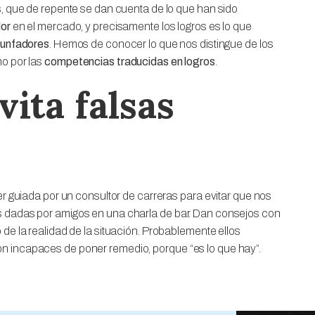
s, que de repente se dan cuenta de lo que han sido
lor
en el mercado, y precisamente los logros es lo que
riunfadores
. Hemos de conocer lo que nos distingue de los
no por las
competencias traducidas en logros
.
vita falsas
er guiada por un consultor de carreras para evitar que nos
s dadas por amigos en una charla de bar. Dan consejos con
de la realidad de la situación. Probablemente ellos
n incapaces de poner remedio, porque “es lo que hay”.