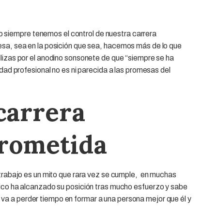
o siempre
tenemos el control
de nuestra carrera
sa, sea en la posición que sea,
hacemos más de lo que
tilizas por el anodino sonsonete de que “siempre se ha
idad profesional
no es ni parecida a las promesas del
 carrera
prometida
trabajo es un
mito
que rara vez se cumple, en muchas
uico ha alcanzado su posición tras mucho esfuerzo y sabe
va a perder tiempo en formar a una persona mejor que él y