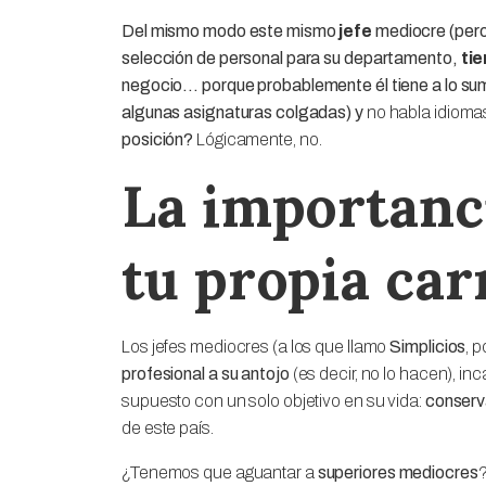
Del mismo modo este mismo
jefe
mediocre
(pero
selección de personal para su departamento,
tie
negocio… porque probablemente él tiene a lo sumo
algunas asignaturas colgadas) y
no habla idioma
posición?
Lógicamente, no.
La importanc
tu propia car
Los jefes mediocres (a los que llamo
Simplicios
, 
profesional a su antojo
(es decir, no lo hacen), in
supuesto con un solo objetivo en su vida:
conserv
de este país.
¿Tenemos que aguantar a
superiores mediocres