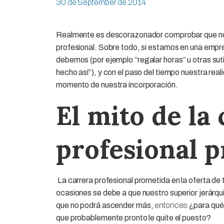
30 de September de 2014
Realmente es descorazonador comprobar que n
profesional. Sobre todo, si estamos en una empre
debemos
(por ejemplo “regalar horas” u otras su
hecho así”), y con el paso del tiempo nuestra
real
momento de nuestra incorporación.
El mito de la
profesional 
La
carrera profesional prometida
en la oferta de 
ocasiones se debe a que nuestro superior jerárq
que
no podrá ascender más,
entonces
¿para qué 
que probablemente pronto le quite el puesto?