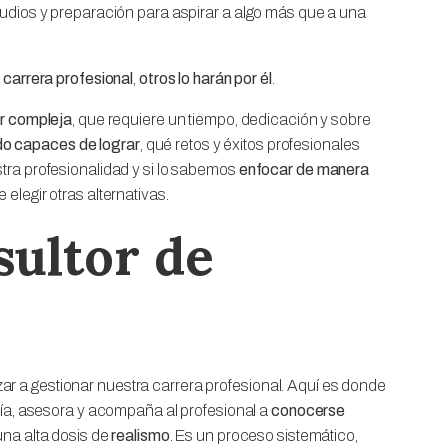
udios y preparación para aspirar a algo más que a una
 carrera profesional
,
otros lo harán por él
.
r compleja
, que requiere un tiempo, dedicación y sobre
do capaces de lograr
, qué retos y éxitos profesionales
tra profesionalidad y si lo sabemos
enfocar de manera
elegir otras alternativas.
sultor de
a gestionar nuestra carrera profesional. Aquí es donde
uía, asesora y acompaña al profesional a
conocerse
na alta dosis de
realismo
. Es un proceso sistemático,