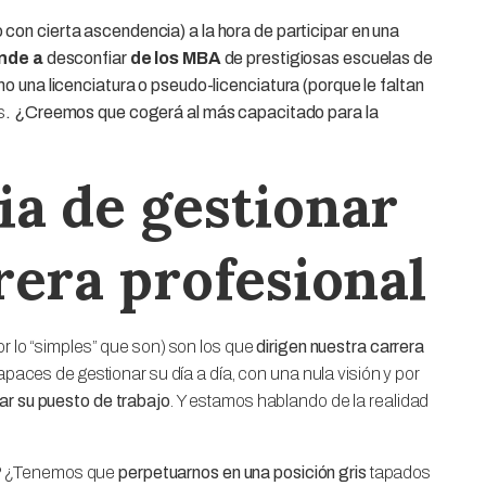
 con cierta ascendencia) a la hora de participar en una
nde a
desconfiar
de los MBA
de prestigiosas escuelas de
 una licenciatura o pseudo-licenciatura (porque le faltan
s
. ¿Creemos que cogerá al más capacitado para la
ia de gestionar
rera profesional
por lo “simples” que son) son los que
dirigen nuestra carrera
capaces de gestionar su día a día, con una nula visión y por
ar su puesto de trabajo
. Y estamos hablando de la realidad
? ¿Tenemos que
perpetuarnos en una posición gris
tapados