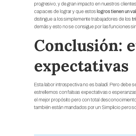
progresivo, y de gran impacto en nuestros cliente
capaces de lograr y que estos
logros tienen un va
distingue a los simplemente trabajadores de los
t
demás y esto no se consigue por las funciones si
Conclusión: e
expectativas
Esta labor introspectiva no es baladí. Pero debe s
estrellemos con falsas expectativas o esperanza
el mejor propósito pero con total desconocimiento 
también están mandados por un Simplicio pero so