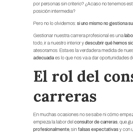
por personas sin criterio? ¿Acaso no tenemos est
posición intermedia?
Pero no lo olvidemos:
si uno mismo no gestiona su
Gestionar nuestra carrera profesional es una
labo
todo, ir a nuestro interior y
descubrir qué hemos si
atesoramos. Esta es la verdadera medida de nues
adecuada
es lo que nos va a dar oportunidades de 
El rol del con
carreras
En muchas ocasiones no se sabe ni cómo empezar 
empieza la labor del
consultor de carreras
, que g
profesionalmente
, sin
falsas expectativas
y con u